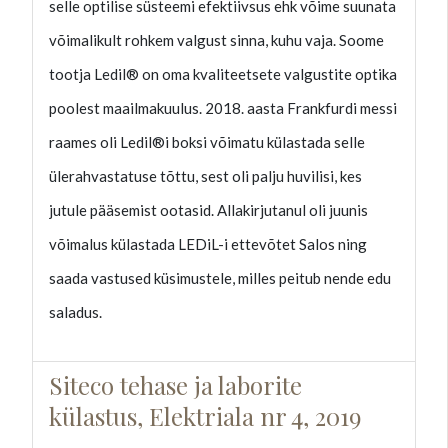
selle optilise süsteemi efektiivsus ehk võime suunata
võimalikult rohkem valgust sinna, kuhu vaja. Soome
tootja Ledil® on oma kvaliteetsete valgustite optika
poolest maailmakuulus. 2018. aasta Frankfurdi messi
raames oli Ledil®i boksi võimatu külastada selle
ülerahvastatuse tõttu, sest oli palju huvilisi, kes
jutule pääsemist ootasid. Allakirjutanul oli juunis
võimalus külastada LEDiL-i ettevõtet Salos ning
saada vastused küsimustele, milles peitub nende edu
saladus.
Siteco tehase ja laborite
külastus, Elektriala nr 4, 2019