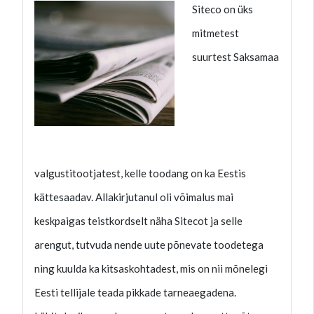
Siteco on üks
mitmetest
suurtest Saksamaa
valgustitootjatest, kelle toodang on ka Eestis
kättesaadav. Allakirjutanul oli võimalus mai
keskpaigas teistkordselt näha Sitecot ja selle
arengut, tutvuda nende uute põnevate toodetega
ning kuulda ka kitsaskohtadest, mis on nii mõnelegi
Eesti tellijale teada pikkade tarneaegadena.