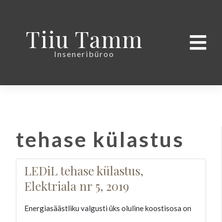
Tiiu Tamm
Inseneribüroo
tehase külastus
LEDiL tehase külastus,
Elektriala nr 5, 2019
Energiasäästliku valgusti üks oluline koostisosa on