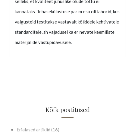
selleks, et kvaliteet juhuslike olude tõttu ei
kannataks. Tehasekülastuse parim osa oli laborid, kus
valgusteid testitakse vastavalt kõikidele kehtivatele
standarditele, sh vajadusel ka erinevate keemiliste
materjalide vastupidavusele.
Kõik postitused
Erialased artiklid (16)