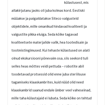
külastusest, mis
allakirjutanu jaoks oli juba kolmas kord. Eestiski
müüakse ja paigaldatakse Siteco valgusteid
objektidele, mille omanikud hindavad kvaliteeti ja
valgustite pikka eluiga. Seda kõike tagavad
kvaliteetsete materjalide valik, hea tootedisain ja
tootmistingimused. Kui tehaste külastused on alati
olnud ekskursiooni põnevaim osa, siis seekord tuli
selles heas mõttes veidi pettuda – robotite abil
toodetavad protsessid olid enne juba steriilsuse
tagamiseks klaaskambrites, kuid nüüd olid need
klaaskambrid saanud endale ümber veel vaheseinad,
mille taha külastajaid ei lubata. Seda kõike on tehtud