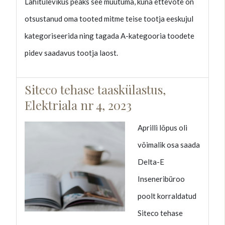
Lähitulevikus peaks see muutuma, kuna ettevõte on
otsustanud oma tooted mitme teise tootja eeskujul
kategoriseerida ning tagada A-kategooria toodete
pidev saadavus tootja laost.
Siteco tehase taaskülastus,
Elektriala nr 4, 2023
Aprilli lõpus oli
võimalik osa saada
Delta-E
Inseneribüroo
poolt korraldatud
Siteco tehase