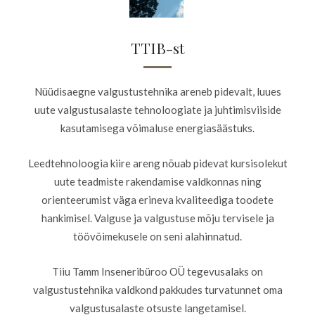
TTIB-st
Nüüdisaegne valgustustehnika areneb pidevalt, luues
uute valgustusalaste tehnoloogiate ja juhtimisviiside
kasutamisega võimaluse energiasäästuks.
Leedtehnoloogia kiire areng nõuab pidevat kursisolekut
uute teadmiste rakendamise valdkonnas ning
orienteerumist väga erineva kvaliteediga toodete
hankimisel. Valguse ja valgustuse mõju tervisele ja
töövõimekusele on seni alahinnatud.
Tiiu Tamm Inseneribüroo OÜ tegevusalaks on
valgustustehnika valdkond pakkudes turvatunnet oma
valgustusalaste otsuste langetamisel.