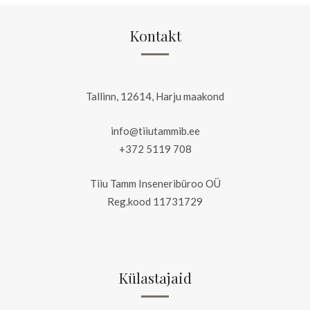
Kontakt
Tallinn, 12614, Harju maakond
info@tiiutammib.ee
+372 5119 708
Tiiu Tamm Inseneribüroo OÜ
Reg.kood 11731729
Külastajaid