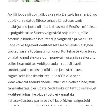
Aprilli lõpus oli võimalik osa saada Delta-E Inseneribüroo
poolt korraldatud Siteco tehase külastusest, mis
allakirjutanu jaoks oli juba kolmas kord. Eestiski müüakse
ja paigaldatakse Siteco valgusteid objektidele, mille
omanikud hindavad kvaliteeti ja valgustite pikka eluiga.
Seda kõike tagavad kvaliteetsete materjalide valik, hea
tootedisain ja tootmistingimused. Kui tehaste külastused
on alati olnud ekskursiooni põnevaim osa, siis seekord tuli
selles heas mõttes veidi pettuda – robotite abil
toodetavad protsessid olid enne juba steriilsuse
tagamiseks klaaskambrites, kuid nüüd olid need
klaaskambrid saanud endale ümber veel vaheseinad, mille
taha külastajaid ei lubata. Seda kõike on tehtud selleks, et
kvaliteet juhuslike olude tõttu ei kannataks.
Tehasekülastuse parim osa oli laborid, kus valgusteid