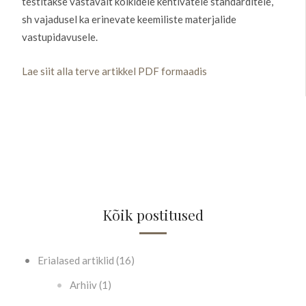
testitakse vastavalt kõikidele kehtivatele standarditele,
sh vajadusel ka erinevate keemiliste materjalide
vastupidavusele.
Lae siit alla terve artikkel PDF formaadis
Kõik postitused
Erialased artiklid (16)
Arhiiv (1)