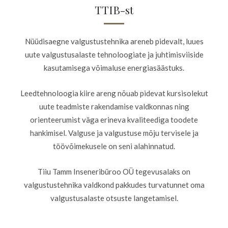
TTIB-st
Nüüdisaegne valgustustehnika areneb pidevalt, luues
uute valgustusalaste tehnoloogiate ja juhtimisviiside
kasutamisega võimaluse energiasäästuks.
Leedtehnoloogia kiire areng nõuab pidevat kursisolekut
uute teadmiste rakendamise valdkonnas ning
orienteerumist väga erineva kvaliteediga toodete
hankimisel. Valguse ja valgustuse mõju tervisele ja
töövõimekusele on seni alahinnatud.
Tiiu Tamm Inseneribüroo OÜ tegevusalaks on
valgustustehnika valdkond pakkudes turvatunnet oma
valgustusalaste otsuste langetamisel.